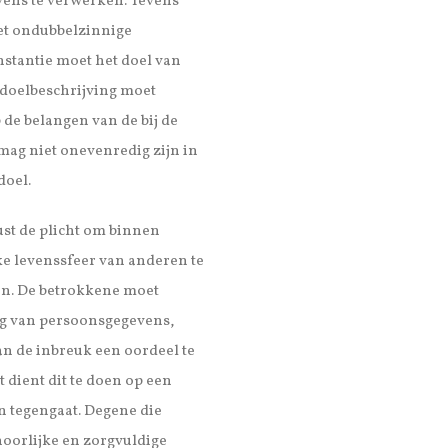
vens te verwerken. Tevens
et ondubbelzinnige
nstantie moet het doel van
e doelbeschrijving moet
 de belangen van de bij de
ag niet onevenredig zijn in
doel.
st de plicht om binnen
ke levenssfeer van anderen te
en. De betrokkene moet
ng van persoonsgegevens,
van de inbreuk een oordeel te
dient dit te doen op een
n tegengaat. Degene die
oorlijke en zorgvuldige