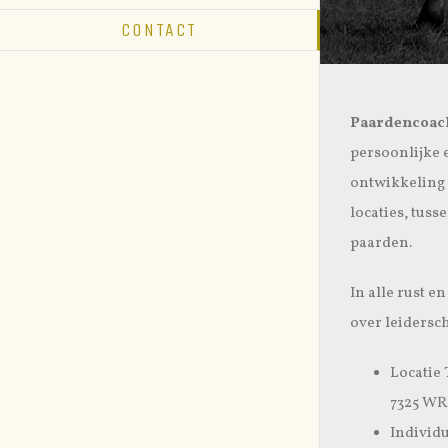
CONTACT
Paardencoachi
persoonlijke 
ontwikkeling 
locaties, tuss
paarden.
In alle rust en
over leidersch
Locatie
7325 WR
Individu