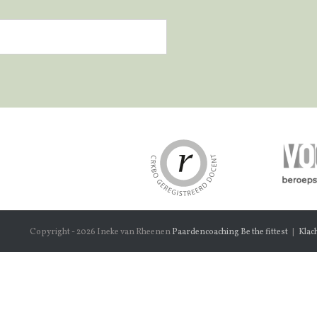
Copyright -
2026 Ineke van Rheenen
Paardencoaching Be the fittest
|
Klac