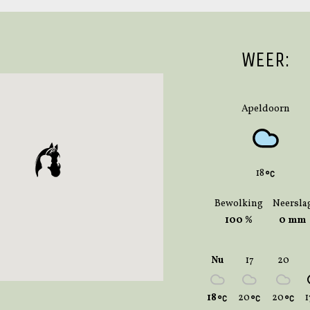
WEER:
Apeldoorn
18
Bewolking
Neersla
100 %
0 mm
Nu
17
20
18
20
20
1