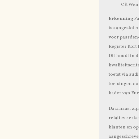
CR Wen
Erkenning
Pa
is aangeslote
voor paardenc
Register Kort
Dit houdt in 
kwaliteitscrit
toetst via aud
toetsingen oo
kader van Eur
Daarnaast zij
relatieve erk
klanten en op
aangeschreven