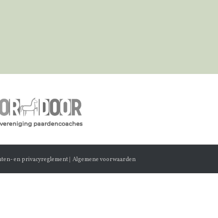
hten- en privacyreglement
|
Algemene voorwaarden