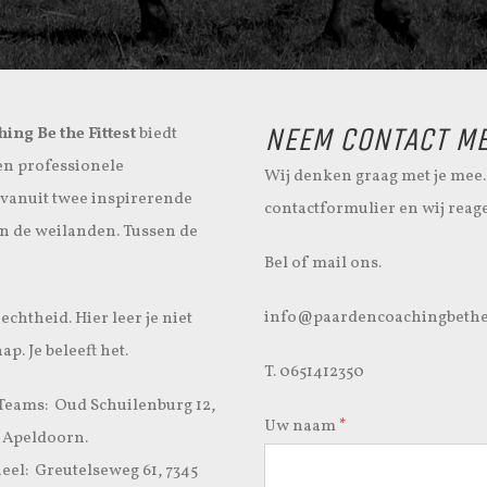
NEEM CONTACT ME
ng Be the Fittest
biedt
en professionele
Wij denken graag met je mee.
vanuit twee inspirerende
contactformulier en wij reag
en de weilanden. Tussen de
Bel of mail ons.
info@paardencoachingbethefi
 echtheid. Hier leer je niet
ap. Je beleeft het.
T. 0651412350
 Teams: Oud Schuilenburg 12,
Uw naam
*
 Apeldoorn.
eel: Greutelseweg 61, 7345