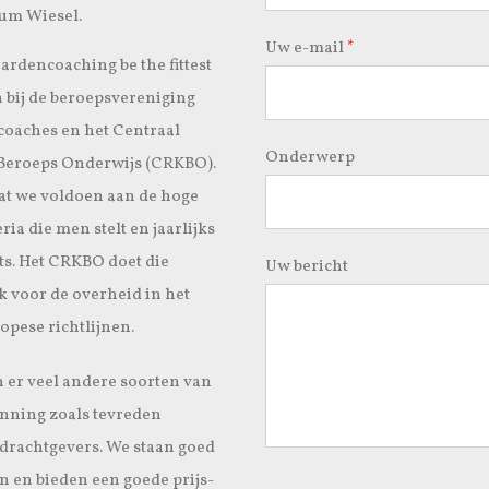
um Wiesel.
Uw e-mail
*
ardencoaching be the fittest
n bij de beroepsvereniging
oaches en het Centraal
Onderwerp
 Beroeps Onderwijs (CRKBO).
dat we voldoen aan de hoge
eria die men stelt en jaarlijks
its. Het CRKBO doet die
Uw bericht
k voor de overheid in het
opese richtlijnen.
n er veel andere soorten van
enning zoals tevreden
drachtgevers. We staan goed
 en bieden een goede prijs-